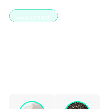
100% NATURAL
Ingredientes
Ozenvitta
Combinamos os melhores ingredientes
naturais, cientificamente comprovados
para auxiliar no emagrecimento
saudável e sustentável.