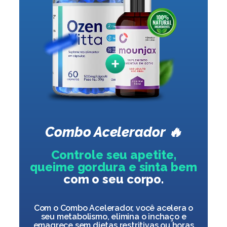
Combo Acelerador 🔥
Controle seu apetite,
queime gordura e sinta bem
com o seu corpo.
Com o Combo Acelerador, você acelera o
seu metabolismo, elimina o inchaço e
emagrece sem dietas restritivas ou horas